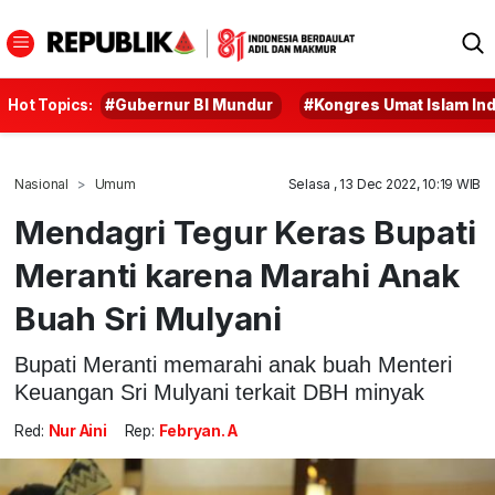
Hot Topics:
#Gubernur BI Mundur
#Kongres Umat Islam In
Nasional
Umum
Selasa , 13 Dec 2022, 10:19 WIB
Mendagri Tegur Keras Bupati
Meranti karena Marahi Anak
Buah Sri Mulyani
Bupati Meranti memarahi anak buah Menteri
Keuangan Sri Mulyani terkait DBH minyak
Red:
Nur Aini
Rep:
Febryan. A