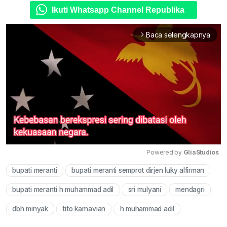
Ikuti Whatsapp Channel Republika
Baca selengkapnya
arrow_forward_ios
Powered by 
GliaStudios
bupati meranti
bupati meranti semprot dirjen luky alfirman
Mute
bupati meranti h muhammad adil
sri mulyani
mendagri
dbh minyak
tito karnavian
h muhammad adil