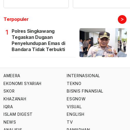
>
Terpopuler
Polres Singkawang
1
Tegaskan Dugaan
Penyelundupan Emas di
Bandara Tidak Terbukti
AMEERA
INTERNASIONAL
EKONOMI SYARIAH
TEKNO
SKOR
BISNIS FINANSIAL
KHAZANAH
ESGNOW
IQRA
VISUAL
ISLAM DIGEST
ENGLISH
NEWS
TV
ANALISIS
RAMADHAN