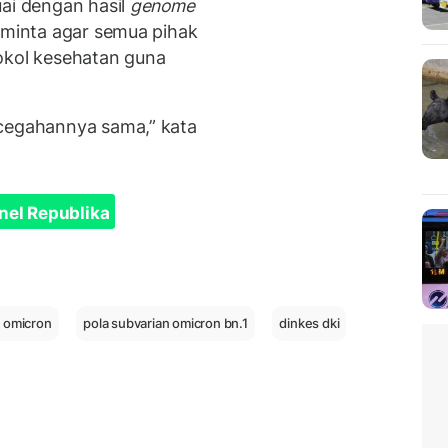
uai dengan hasil
genome
meminta agar semua pihak
okol kesehatan guna
ncegahannya sama,” kata
nel Republika
n omicron
pola subvarian omicron bn.1
dinkes dki