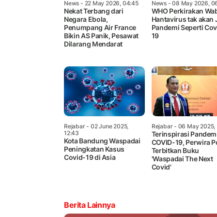
News
- 22 May 2026, 04:45
News
- 08 May 2026, 0
Nekat Terbang dari
WHO Perkirakan Wa
Negara Ebola,
Hantavirus tak akan 
Penumpang Air France
Pandemi Seperti Cov
Bikin AS Panik, Pesawat
19
Dilarang Mendarat
Rejabar
- 02 June 2025,
Rejabar
- 06 May 2025, 
12:43
Terinspirasi Pandem
Kota Bandung Waspadai
COVID-19, Perwira Po
Peningkatan Kasus
Terbitkan Buku
Covid-19 di Asia
'Waspadai The Next
Covid'
Berita Lainnya