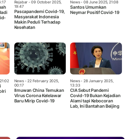
6:17
Rejabar
- 09 October 2025,
News
- 08 June 2025, 21:08
19:47
bah
Santos Umumkan
Pascapandemi Covid-19,
Jadi
Neymar Positif Covid-19
Masyarakat Indonesia
id-
Makin Peduli Terhadap
Kesehatan
21:02
News
- 22 February 2025,
News
- 28 January 2025,
00:17
13:33
i
Ilmuwan China Temukan
CIA Sebut Pandemi
lri
Virus Corona Kelelawar
Covid-19 Bukan Kejadian
Baru Mirip Covid-19
Alami tapi Kebocoran
Lab, Ini Bantahan Beijing