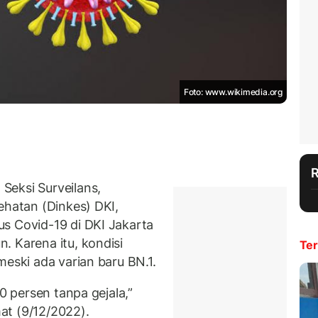
Foto: www.wikimedia.org
Seksi Surveilans,
ehatan (Dinkes) DKI,
s Covid-19 di DKI Jakarta
. Karena itu, kondisi
Ter
meski ada varian baru BN.1.
30 persen tanpa gejala,”
at (9/12/2022).