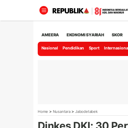
AMEERA
EKONOMI SYARIAH
SKOR
Nasional
Pendidikan
Sport
Internasiona
>
>
Home
Nusantara
Jabodetabek
Dinkes DKI: 30 Pe