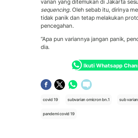
varian yang ditemukan di Jakarta ses
sequencing
. Oleh sebab itu, dirinya 
tidak panik dan tetap melakukan prot
pencegahan.
“Apa pun variannya jangan panik, pe
dia.
Ikuti Whatsapp Chan
covid 19
subvarian omicron bn.1
sub varia
pandemi covid 19