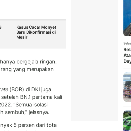
9
Kasus Cacar Monyet
Baru Dikonfirmasi di
Mesir
Selas
Rel
Ata
Da
hanya bergejala ringan.
u orang yang merupakan
rate
(BOR) di DKI juga
setelah BN.1 pertama kali
2022. “Semua isolasi
h sembuh,” jelasnya.
nyak 5 persen dari total