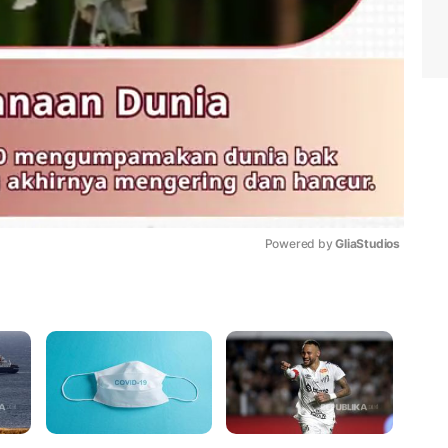
Powered by 
GliaStudios
Mute