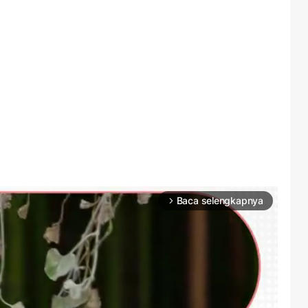
Baca selengkapnya
arrow_forward_ios