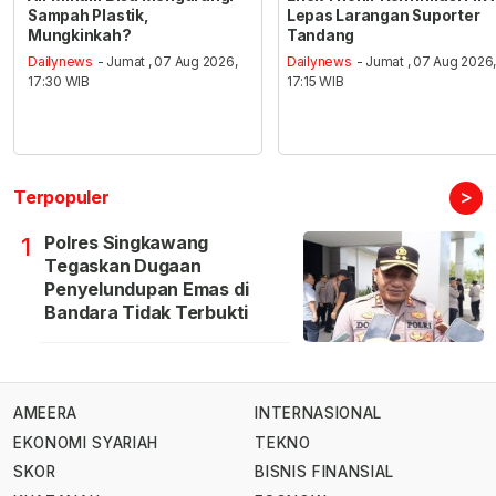
Sampah Plastik,
Lepas Larangan Suporter
Mungkinkah?
Tandang
Dailynews
- Jumat , 07 Aug 2026,
Dailynews
- Jumat , 07 Aug 2026
17:30 WIB
17:15 WIB
>
Terpopuler
Polres Singkawang
1
Tegaskan Dugaan
Penyelundupan Emas di
Bandara Tidak Terbukti
AMEERA
INTERNASIONAL
EKONOMI SYARIAH
TEKNO
SKOR
BISNIS FINANSIAL