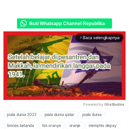
Ikuti Whatsapp Channel Republika
Baca selengkapnya
arrow_forward_ios
Powered by 
GliaStudios
piala dunia 2022
piala dunia qatar
piala dunia
Mute
timnas belanda
tim oranye
oranje
memphis depay