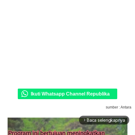
Ikuti Whatsapp Channel Republika
sumber : Antara
Baca selengkapnya
arrow_forward_ios