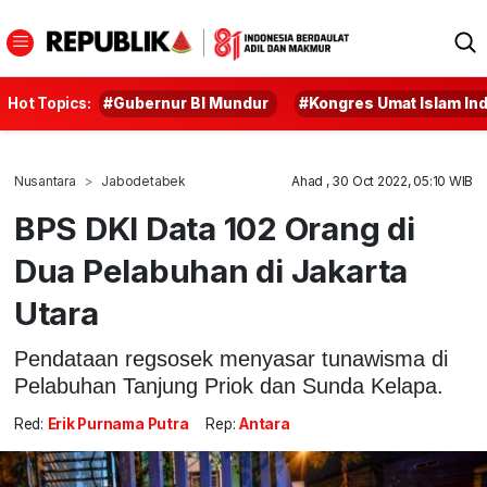
Hot Topics:
#Gubernur BI Mundur
#Kongres Umat Islam In
Nusantara
Jabodetabek
Ahad , 30 Oct 2022, 05:10 WIB
BPS DKI Data 102 Orang di
Dua Pelabuhan di Jakarta
Utara
Pendataan regsosek menyasar tunawisma di
Pelabuhan Tanjung Priok dan Sunda Kelapa.
Red:
Erik Purnama Putra
Rep:
Antara