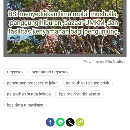
Powered by 
GliaStudios
regsosek
pendataan regsosek
Mute
pendataan regsosek di jakut
pelabuhan tanjung priok
pelabuhan sunda kelapa
bps provinsi dki jakarta
bps data tunawisma