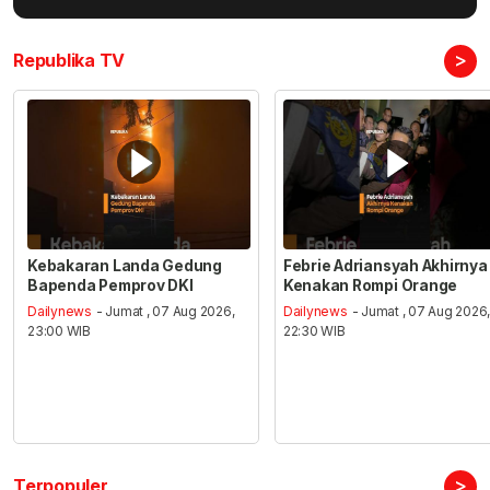
>
Republika TV
Kebakaran Landa Gedung
Febrie Adriansyah Akhirnya
Bapenda Pemprov DKI
Kenakan Rompi Orange
Dailynews
- Jumat , 07 Aug 2026,
Dailynews
- Jumat , 07 Aug 2026
23:00 WIB
22:30 WIB
>
Terpopuler