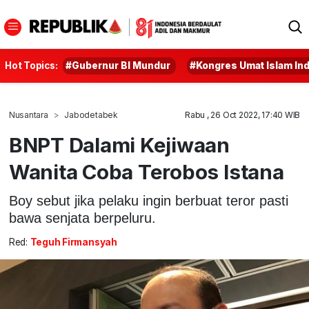
Hot Topics:
#Gubernur BI Mundur
#Kongres Umat Islam In
Nusantara
Jabodetabek
Rabu , 26 Oct 2022, 17:40 WIB
BNPT Dalami Kejiwaan
Wanita Coba Terobos Istana
Boy sebut jika pelaku ingin berbuat teror pasti
bawa senjata berpeluru.
Red:
Teguh Firmansyah