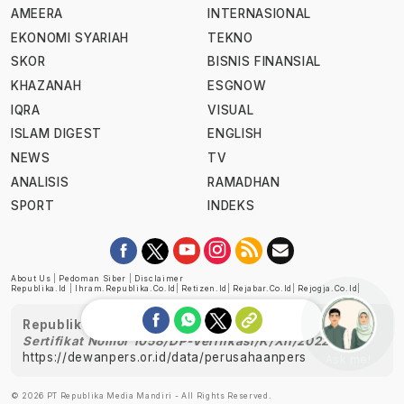
AMEERA
INTERNASIONAL
EKONOMI SYARIAH
TEKNO
SKOR
BISNIS FINANSIAL
KHAZANAH
ESGNOW
IQRA
VISUAL
ISLAM DIGEST
ENGLISH
NEWS
TV
ANALISIS
RAMADHAN
SPORT
INDEKS
About Us
|
Pedoman Siber
|
Disclaimer
Republika.id
|
Ihram.republika.co.id
|
Retizen.id
|
Rejabar.co.id
|
Rejogja.co.id
|
Republika telah diverifikasi oleh Dewan Pers
Sertifikat Nomor 1058/DP-Verifikasi/K/XII/2022
https://dewanpers.or.id/data/perusahaanpers
Ask me!
© 2026 PT Republika Media Mandiri - All Rights Reserved.