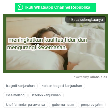
Ikuti Whatsapp Channel Republika
Baca selengkapnya
arrow_forward_ios
Powered by 
GliaStudios
tragedi kanjuruhan
korban tragedi kanjuruhan
Mute
rssa malang
stadion kanjuruhan
khofifah indar parawansa
gubernur jatim
pemprov jatim