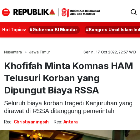
Hot Topics:
#Gubernur BI Mundur
#Kongres Umat Islam In
Nusantara
Jawa Timur
Senin , 17 Oct 2022, 22:57 WIB
Khofifah Minta Komnas HAM
Telusuri Korban yang
Dipungut Biaya RSSA
Seluruh biaya korban tragedi Kanjuruhan yang
dirawat di RSSA ditanggung pemerintah
Red:
Christiyaningsih
Rep:
Antara