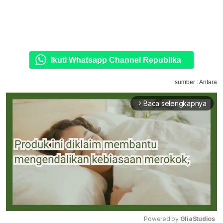
Ikuti Whatsapp Channel Republika
sumber : Antara
Baca selengkapnya
arrow_forward_ios
Powered by 
GliaStudios