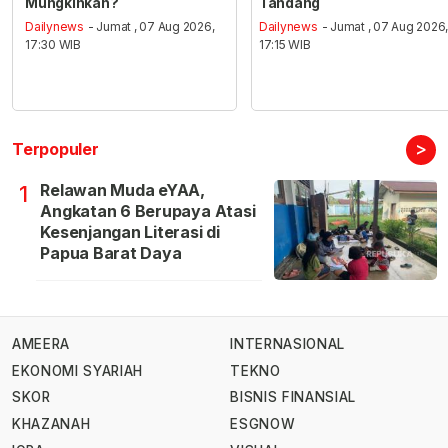
Mungkinkah?
Tandang
Dailynews
- Jumat , 07 Aug 2026,
Dailynews
- Jumat , 07 Aug 2026
17:30 WIB
17:15 WIB
>
Terpopuler
Relawan Muda eYAA,
1
Angkatan 6 Berupaya Atasi
Kesenjangan Literasi di
Papua Barat Daya
AMEERA
INTERNASIONAL
EKONOMI SYARIAH
TEKNO
SKOR
BISNIS FINANSIAL
KHAZANAH
ESGNOW