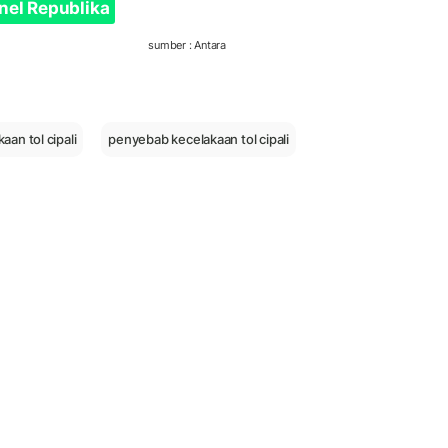
nel Republika
sumber : Antara
aan tol cipali
penyebab kecelakaan tol cipali