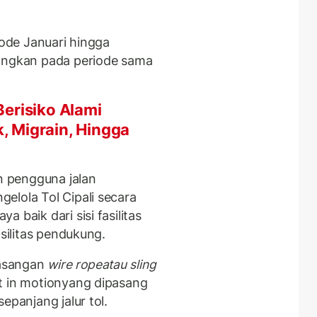
iode Januari hingga
dangkan pada periode sama
erisiko Alami
k, Migrain, Hingga
 pengguna jalan
elola Tol Cipali secara
 baik dari sisi fasilitas
asilitas pendukung.
masangan
wire ropeatau sling
t in motionyang dipasang
epanjang jalur tol.