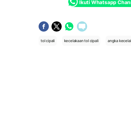
Ikuti Whatsapp Chan
tol cipali
kecelakaan tol cipali
angka kecelak