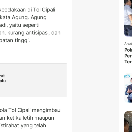
ecelakaan di Tol Cipali
" kata Agung. Agung
di, yaitu seperti
, kurang antisipasi, dan
atan tinggi.
Ahad
Pol
Pen
Ter
wat
alu
lola Tol Cipali mengimbau
an ketika letih maupun
tirahat yang telah