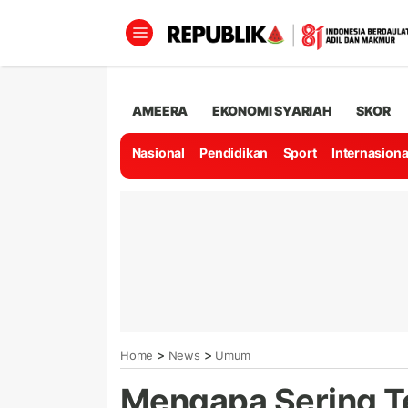
AMEERA
EKONOMI SYARIAH
SKOR
Nasional
Pendidikan
Sport
Internasiona
>
>
Home
News
Umum
Mengapa Sering Te