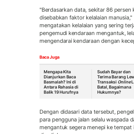
"Berdasarkan data, sekitar 86 persen k
disebabkan faktor kelalaian manusia,
mengatakan kelalaian yang sering terja
pengemudi kendaraan mengantuk, lelah
mengendarai kendaraan dengan kecep
Baca Juga
Mengapa Kita
Sudah Bayar dan
Dianjurkan Baca
Terima Barang Le
Basmalah? Ini di
Transaksi
Online
L
Antara Rahasia di
Batal, Bagaimana
Balik 19 Hurufnya
Hukumnya?
Dengan didasari data tersebut, penge
para pengguna jalan selalu waspada d
mengantuk segera menepi ke tempat is