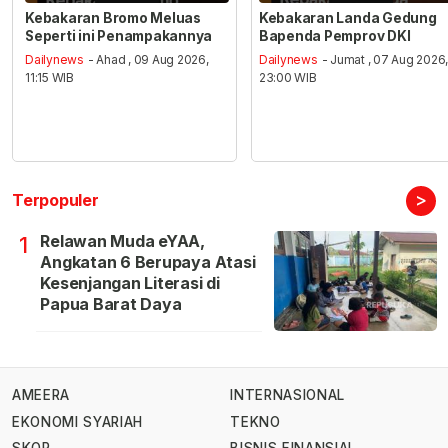
Kebakaran Bromo Meluas
Kebakaran Landa Gedung
Seperti ini Penampakannya
Bapenda Pemprov DKI
Dailynews
- Ahad , 09 Aug 2026,
Dailynews
- Jumat , 07 Aug 2026
11:15 WIB
23:00 WIB
>
Terpopuler
Relawan Muda eYAA,
1
Angkatan 6 Berupaya Atasi
Kesenjangan Literasi di
Papua Barat Daya
AMEERA
INTERNASIONAL
EKONOMI SYARIAH
TEKNO