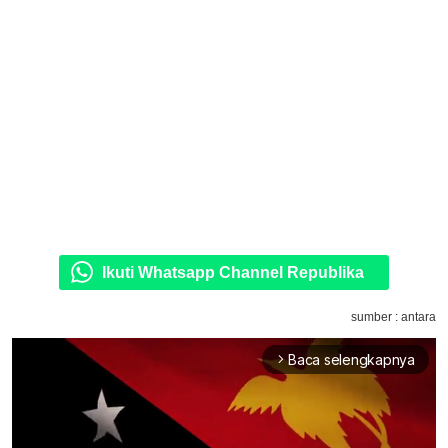
Ikuti Whatsapp Channel Republika
sumber : antara
Baca selengkapnya
arrow_forward_ios