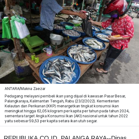
ANTARA/Makna Zaezar
Pedagang melayani pembeli ikan yang dijual di kawasan Pasar Besar,
Palangkaraya, Kalimantan Tengah, Rabu (23/2/2022). Kementerian
Kelautan dan Perikanan (KKP) menargetkan tingkat konsumsi ikan
meningkat hingga 62,05 kilogram per kapita per tahun pada tahun 2024,
sementara target Angka Konsumsi Ikan (AKI) nasional untuk tahun 2022
yaitu sebesar 59,53 per kapita setara ikan utuh segar.
REPUBLIKA.CO.ID, PALANGA RAYA--Dinas