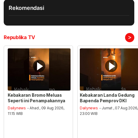
Rekomendasi
>
Republika TV
Kebakaran Bromo Meluas
Kebakaran Landa Gedung
Seperti ini Penampakannya
Bapenda Pemprov DKI
Dailynews
- Ahad , 09 Aug 2026,
Dailynews
- Jumat , 07 Aug 2026
11:15 WIB
23:00 WIB