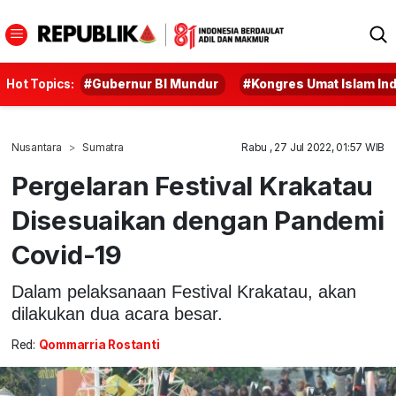
Hot Topics:
#Gubernur BI Mundur
#Kongres Umat Islam In
Nusantara
Sumatra
Rabu , 27 Jul 2022, 01:57 WIB
Pergelaran Festival Krakatau
Disesuaikan dengan Pandemi
Covid-19
Dalam pelaksanaan Festival Krakatau, akan
dilakukan dua acara besar.
Red:
Qommarria Rostanti