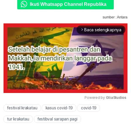
Ikuti Whatsapp Channel Republika
sumber : Antara
Baca selengkapnya
arrow_forward_ios
Powered by 
GliaStudios
festival krakatau
kasus covid-19
covid-19
Mute
tur krakatau
festibval sarapan pagi