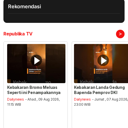
Rekomendasi
>
Republika TV
Kebakaran Bromo Meluas
Kebakaran Landa Gedung
Seperti ini Penampakannya
Bapenda Pemprov DKI
Dailynews
- Ahad , 09 Aug 2026,
Dailynews
- Jumat , 07 Aug 2026
11:15 WIB
23:00 WIB