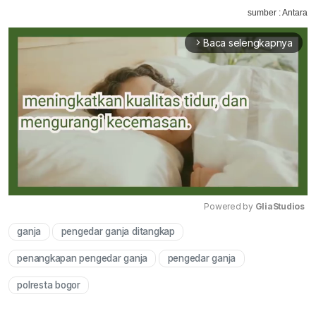
sumber : Antara
Baca selengkapnya
arrow_forward_ios
Powered by 
GliaStudios
ganja
pengedar ganja ditangkap
Mute
penangkapan pengedar ganja
pengedar ganja
polresta bogor