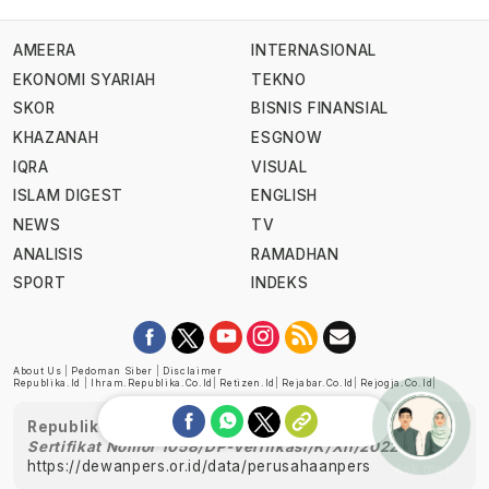
AMEERA
INTERNASIONAL
EKONOMI SYARIAH
TEKNO
SKOR
BISNIS FINANSIAL
KHAZANAH
ESGNOW
IQRA
VISUAL
ISLAM DIGEST
ENGLISH
NEWS
TV
ANALISIS
RAMADHAN
SPORT
INDEKS
About Us
|
Pedoman Siber
|
Disclaimer
Republika.id
|
Ihram.republika.co.id
|
Retizen.id
|
Rejabar.co.id
|
Rejogja.co.id
|
Republika telah diverifikasi oleh Dewan Pers
Sertifikat Nomor 1058/DP-Verifikasi/K/XII/2022
https://dewanpers.or.id/data/perusahaanpers
Ask me!