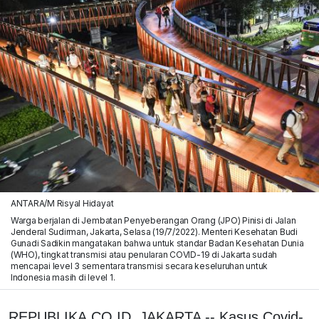
ANTARA/M Risyal Hidayat
Warga berjalan di Jembatan Penyeberangan Orang (JPO) Pinisi di Jalan
Jenderal Sudirman, Jakarta, Selasa (19/7/2022). Menteri Kesehatan Budi
Gunadi Sadikin mangatakan bahwa untuk standar Badan Kesehatan Dunia
(WHO), tingkat transmisi atau penularan COVID-19 di Jakarta sudah
mencapai level 3 sementara transmisi secara keseluruhan untuk
Indonesia masih di level 1.
REPUBLIKA.CO.ID, JAKARTA -- Kasus Covid-