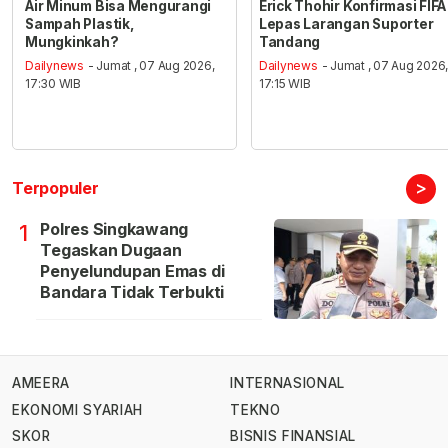
Air Minum Bisa Mengurangi
Erick Thohir Konfirmasi FIFA
Sampah Plastik,
Lepas Larangan Suporter
Mungkinkah?
Tandang
Dailynews
- Jumat , 07 Aug 2026,
Dailynews
- Jumat , 07 Aug 2026
17:30 WIB
17:15 WIB
>
Terpopuler
Polres Singkawang
1
Tegaskan Dugaan
Penyelundupan Emas di
Bandara Tidak Terbukti
AMEERA
INTERNASIONAL
EKONOMI SYARIAH
TEKNO
SKOR
BISNIS FINANSIAL