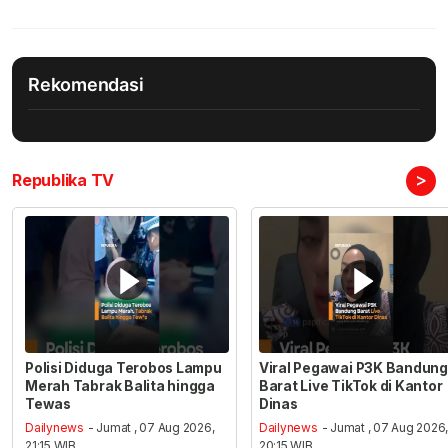
Rekomendasi
>
Republika TV
Polisi Diduga Terobos Lampu
Viral Pegawai P3K Bandung
Merah Tabrak Balita hingga
Barat Live TikTok di Kantor
Tewas
Dinas
Dailynews
- Jumat , 07 Aug 2026,
Dailynews
- Jumat , 07 Aug 2026
21:15 WIB
20:15 WIB