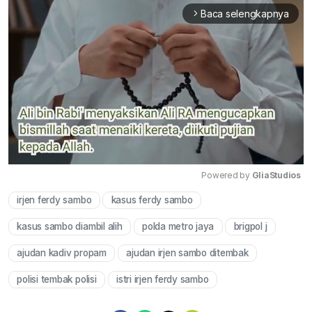
Baca selengkapnya
arrow_forward_ios
Powered by 
GliaStudios
irjen ferdy sambo
kasus ferdy sambo
Mute
kasus sambo diambil alih
polda metro jaya
brigpol j
ajudan kadiv propam
ajudan irjen sambo ditembak
polisi tembak polisi
istri irjen ferdy sambo