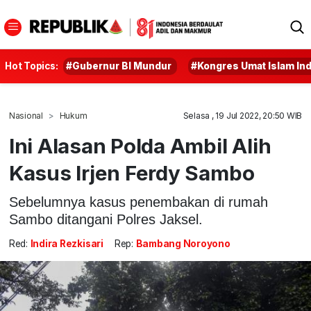
Hot Topics:
#Gubernur BI Mundur
#Kongres Umat Islam In
Nasional
Hukum
Selasa , 19 Jul 2022, 20:50 WIB
Ini Alasan Polda Ambil Alih
Kasus Irjen Ferdy Sambo
Sebelumnya kasus penembakan di rumah
Sambo ditangani Polres Jaksel.
Red:
Indira Rezkisari
Rep:
Bambang Noroyono