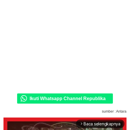
Ikuti Whatsapp Channel Republika
sumber : Antara
Baca selengkapnya
arrow_forward_ios