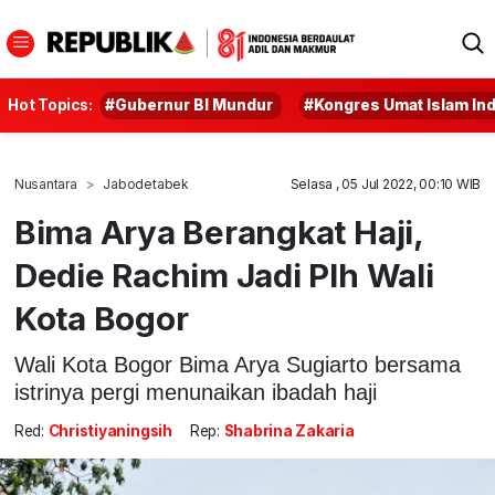
Hot Topics:
#Gubernur BI Mundur
#Kongres Umat Islam In
Nusantara
Jabodetabek
Selasa , 05 Jul 2022, 00:10 WIB
Bima Arya Berangkat Haji,
Dedie Rachim Jadi Plh Wali
Kota Bogor
Wali Kota Bogor Bima Arya Sugiarto bersama
istrinya pergi menunaikan ibadah haji
Red:
Christiyaningsih
Rep:
Shabrina Zakaria