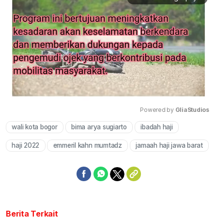
Powered by 
GliaStudios
wali kota bogor
bima arya sugiarto
ibadah haji
Mute
haji 2022
emmeril kahn mumtadz
jamaah haji jawa barat
Berita Terkait