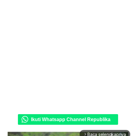
Ikuti Whatsapp Channel Republika
Baca selengkapnya
arrow_forward_ios