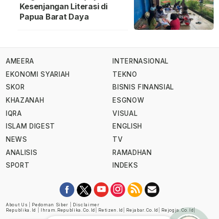
Kesenjangan Literasi di
Papua Barat Daya
AMEERA
INTERNASIONAL
EKONOMI SYARIAH
TEKNO
SKOR
BISNIS FINANSIAL
KHAZANAH
ESGNOW
IQRA
VISUAL
ISLAM DIGEST
ENGLISH
NEWS
TV
ANALISIS
RAMADHAN
SPORT
INDEKS
About Us
|
Pedoman Siber
|
Disclaimer
Republika.id
|
Ihram.republika.co.id
|
Retizen.id
|
Rejabar.co.id
|
Rejogja.co.id
|