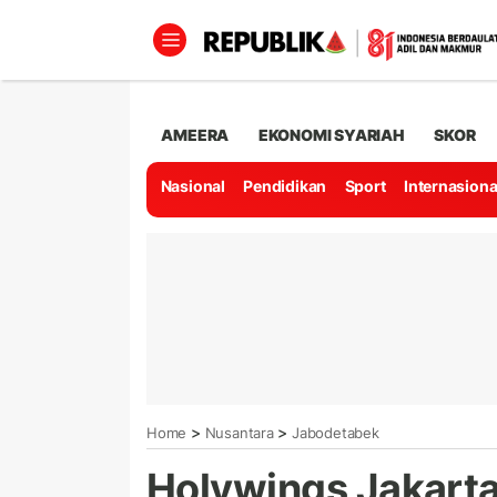
AMEERA
EKONOMI SYARIAH
SKOR
Nasional
Pendidikan
Sport
Internasiona
>
>
Home
Nusantara
Jabodetabek
Holywings Jakart