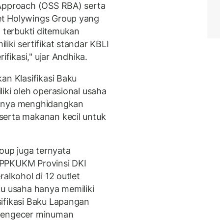
 Approach (OSS RBA) serta
et Holywings Group yang
a terbukti ditemukan
iki sertifikat standar KBLI
ifikasi," ujar Andhika.
an Klasifikasi Baku
iki oleh operasional usaha
annya menghidangkan
serta makanan kecil untuk
roup juga ternyata
DPPKUKM Provinsi DKI
alkohol di 12 outlet
ku usaha hanya memiliki
ifikasi Baku Lapangan
 pengecer minuman