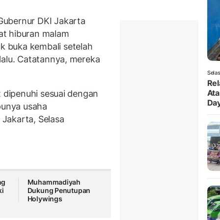
Gubernur DKI Jakarta
at hiburan malam
 buka kembali setelah
lalu. Catatannya, mereka
Selas
Rel
Ata
t dipenuhi sesuai dengan
Da
 punya usaha
a Jakarta, Selasa
ng
Muhammadiyah
ki
Dukung Penutupan
Holywings