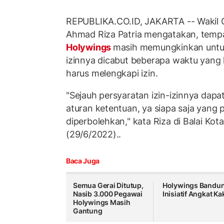
REPUBLIKA.CO.ID, JAKARTA -- Wakil 
Ahmad Riza Patria mengatakan, temp
Holywings
masih memungkinkan untuk
izinnya dicabut beberapa waktu yang 
harus melengkapi izin.
"Sejauh persyaratan izin-izinnya dapa
aturan ketentuan, ya siapa saja yang
diperbolehkan," kata Riza di Balai Kot
(29/6/2022)..
Baca Juga
Semua Gerai Ditutup,
Holywings Bandu
Nasib 3.000 Pegawai
Inisiatif Angkat Ka
Holywings Masih
Gantung