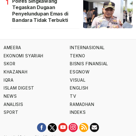
Polres Singkawang
1
Tegaskan Dugaan
Penyelundupan Emas di
Bandara Tidak Terbukti
AMEERA
INTERNASIONAL
EKONOMI SYARIAH
TEKNO
SKOR
BISNIS FINANSIAL
KHAZANAH
ESGNOW
IQRA
VISUAL
ISLAM DIGEST
ENGLISH
NEWS
TV
ANALISIS
RAMADHAN
SPORT
INDEKS