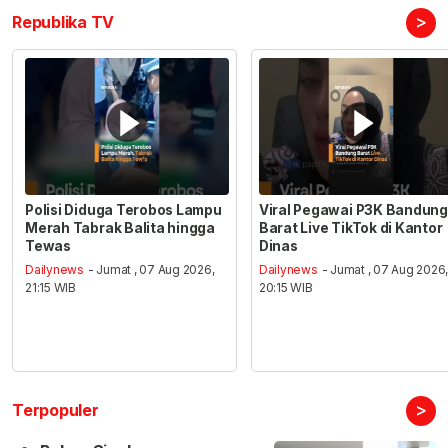
>
Republika TV
Polisi Diduga Terobos Lampu
Viral Pegawai P3K Bandung
Merah Tabrak Balita hingga
Barat Live TikTok di Kantor
Tewas
Dinas
Dailynews
- Jumat , 07 Aug 2026,
Dailynews
- Jumat , 07 Aug 2026
21:15 WIB
20:15 WIB
>
Terpopuler