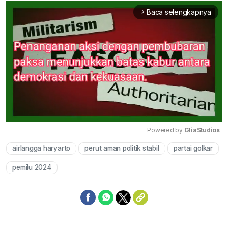
Baca selengkapnya
arrow_forward_ios
Powered by 
GliaStudios
airlangga haryarto
perut aman politik stabil
partai golkar
Mute
pemilu 2024