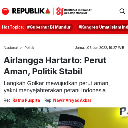
Hot Topics:
#Gubernur BI Mundur
#Kongres Umat Islam In
Nasional
Politik
Jumat , 03 Jun 2022, 19:27 WIB
Airlangga Hartarto: Perut
Aman, Politik Stabil
Langkah Golkar mewujudkan perut aman,
yakni menyejahterakan petani Indonesia.
Red:
Ratna Puspita
Rep:
Nawir Arsyad Akbar