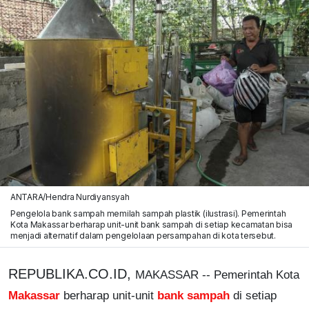
ANTARA/Hendra Nurdiyansyah
Pengelola bank sampah memilah sampah plastik (ilustrasi). Pemerintah
Kota Makassar berharap unit-unit bank sampah di setiap kecamatan bisa
menjadi alternatif dalam pengelolaan persampahan di kota tersebut.
REPUBLIKA.CO.ID,
MAKASSAR -- Pemerintah Kota
Makassar
berharap unit-unit
bank sampah
di setiap