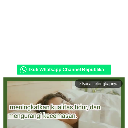
Ikuti Whatsapp Channel Republika
Baca selengkapnya
arrow_forward_ios