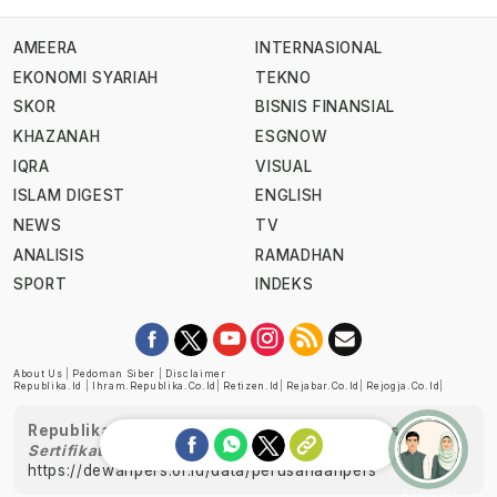
AMEERA
INTERNASIONAL
EKONOMI SYARIAH
TEKNO
SKOR
BISNIS FINANSIAL
KHAZANAH
ESGNOW
IQRA
VISUAL
ISLAM DIGEST
ENGLISH
NEWS
TV
ANALISIS
RAMADHAN
SPORT
INDEKS
About Us
|
Pedoman Siber
|
Disclaimer
Republika.id
|
Ihram.republika.co.id
|
Retizen.id
|
Rejabar.co.id
|
Rejogja.co.id
|
Republika telah diverifikasi oleh Dewan Pers
Sertifikat Nomor 1058/DP-Verifikasi/K/XII/2022
https://dewanpers.or.id/data/perusahaanpers
Ask me!