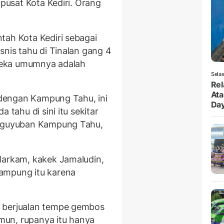
 pusat Kota Kediri. Orang
tah Kota Kediri sebagai
snis tahu di Tinalan gang 4
mereka umumnya adalah
Selas
Rel
Ata
l dengan Kampung Tahu, ini
Da
 tahu di sini itu sekitar
Paguyuban Kampung Tahu,
Markam, kakek Jamaludin,
ampung itu karena
m berjualan tempe gembos
un, rupanya itu hanya