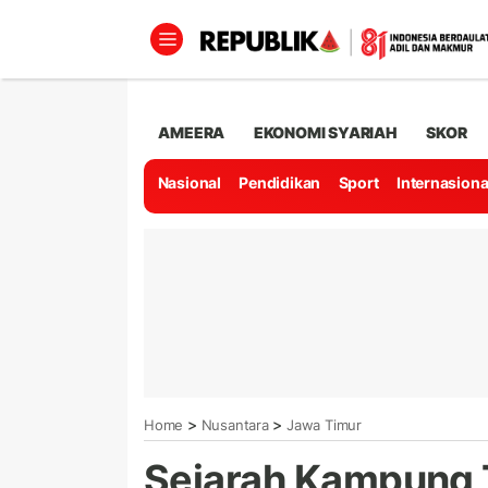
AMEERA
EKONOMI SYARIAH
SKOR
Nasional
Pendidikan
Sport
Internasiona
>
>
Home
Nusantara
Jawa Timur
Sejarah Kampung T