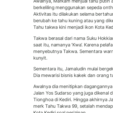
Awalnya, Markam menjual tahu putih 
berkeliling menggunakan sepeda ont
Aktivitas itu dilakukan selama bertah
berubah ke tahu kuning atau yang dik
Tahu takwa kini menjadi ikon Kota Kedi
Takwa berasal dari nama Suku Hokkian
saat itu, namanya ‘Kwa’. Karena pelafa
menyebutnya Takwa. Sementara warna
kunyit.
Sementara itu, Jamaludin mulai bergel
Dia mewarisi bisnis kakek dan orang t
Awalnya dia menitipkan dagangannya 
Jalan Yos Sudarso yang juga dikenal 
Tionghoa di Kediri. Hingga akhirnya Ja
merk Tahu Takwa 99, setalah mendap
Kota Kediri soal perizinan.