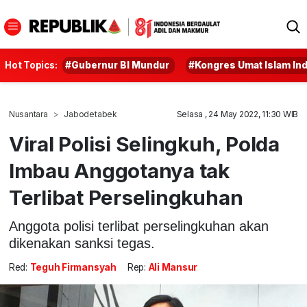
Hot Topics:
#Gubernur BI Mundur
#Kongres Umat Islam In
Nusantara
Jabodetabek
Selasa , 24 May 2022, 11:30 WIB
Viral Polisi Selingkuh, Polda
Imbau Anggotanya tak
Terlibat Perselingkuhan
Anggota polisi terlibat perselingkuhan akan
dikenakan sanksi tegas.
Red:
Teguh Firmansyah
Rep:
Ali Mansur