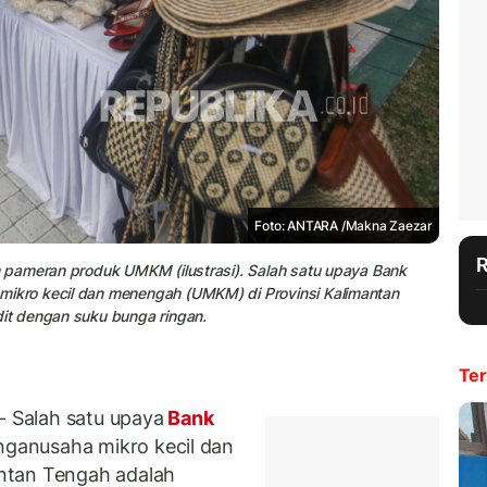
Foto: ANTARA /Makna Zaezar
 pameran produk UMKM (ilustrasi). Salah satu upaya Bank
kro kecil dan menengah (UMKM) di Provinsi Kalimantan
it dengan suku bunga ringan.
Ter
 Salah satu upaya
Bank
anusaha mikro kecil dan
ntan Tengah adalah