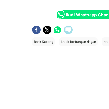
Ikuti Whatsapp Chan
Bank Kalteng
kredit berbungan ringan
kre