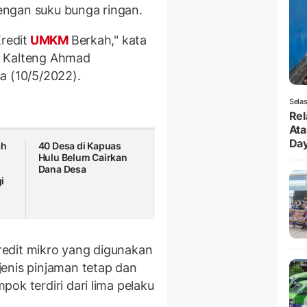
engan suku bunga ringan.
redit
UMKM
Berkah," kata
k Kalteng Ahmad
a (10/5/2022).
Selas
Rel
Ata
Da
ah
40 Desa di Kapuas
Hulu Belum Cairkan
Dana Desa
i
edit mikro yang digunakan
enis pinjaman tetap dan
ok terdiri dari lima pelaku