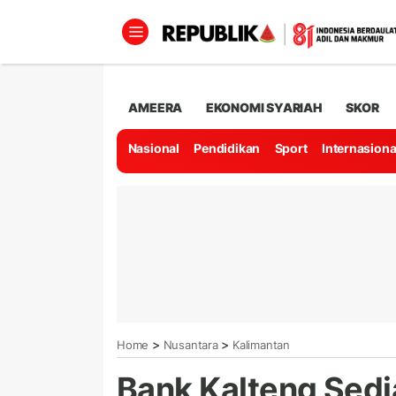
AMEERA
EKONOMI SYARIAH
SKOR
Nasional
Pendidikan
Sport
Internasiona
>
>
Home
Nusantara
Kalimantan
Bank Kalteng Sedi