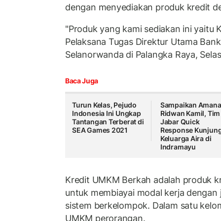
dengan menyediakan produk kredit d
"Produk yang kami sediakan ini yaitu K
Pelaksana Tugas Direktur Utama Ban
Selanorwanda di Palangka Raya, Selas
Baca Juga
Turun Kelas, Pejudo
Sampaikan Aman
Indonesia Ini Ungkap
Ridwan Kamil, Tim
Tantangan Terberat di
Jabar Quick
SEA Games 2021
Response Kunjung
Keluarga Aira di
Indramayu
Kredit UMKM Berkah adalah produk kr
untuk membiayai modal kerja dengan j
sistem berkelompok. Dalam satu kelomp
UMKM perorangan.