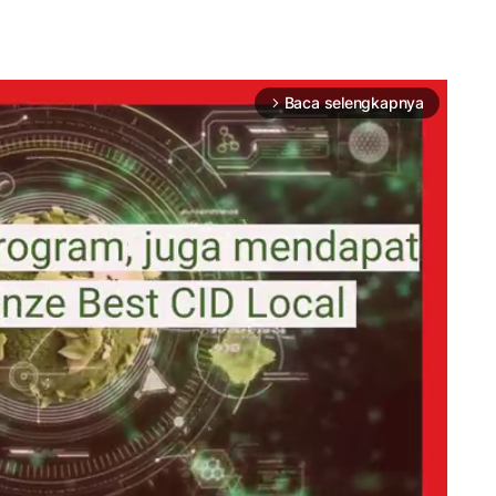
Baca selengkapnya
arrow_forward_ios