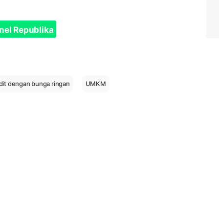
nel Republika
dit dengan bunga ringan
UMKM