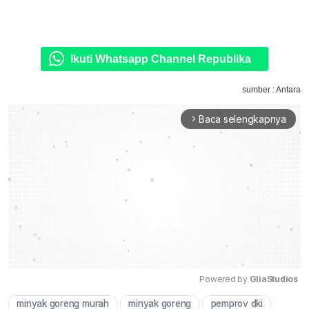
Ikuti Whatsapp Channel Republika
sumber : Antara
Baca selengkapnya
arrow_forward_ios
Powered by 
GliaStudios
minyak goreng murah
minyak goreng
pemprov dki