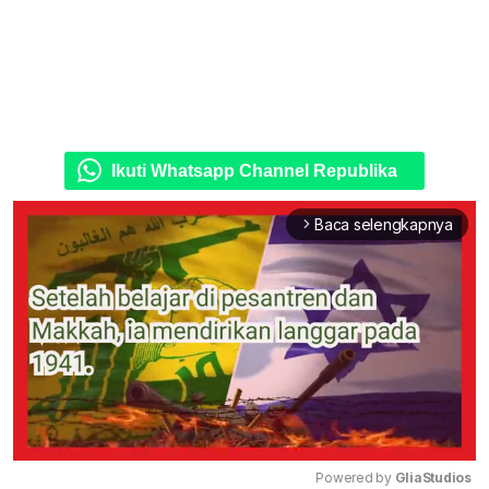
Ikuti Whatsapp Channel Republika
Baca selengkapnya
arrow_forward_ios
Powered by 
GliaStudios