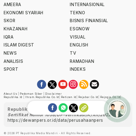
AMEERA
INTERNASIONAL
EKONOMI SYARIAH
TEKNO
SKOR
BISNIS FINANSIAL
KHAZANAH
ESGNOW
IQRA
VISUAL
ISLAM DIGEST
ENGLISH
NEWS
TV
ANALISIS
RAMADHAN
SPORT
INDEKS
About Us
|
Pedoman Siber
|
Disclaimer
Republika.id
|
Ihram.republika.co.id
|
Retizen.id
|
Rejabar.co.id
|
Rejogja.co.id
|
Republika telah diverifikasi oleh Dewan Pers
Sertifikat Nomor 1058/DP-Verifikasi/K/XII/2022
https://dewanpers.or.id/data/perusahaanpers
Ask me!
© 2026 PT Republika Media Mandiri - All Rights Reserved.