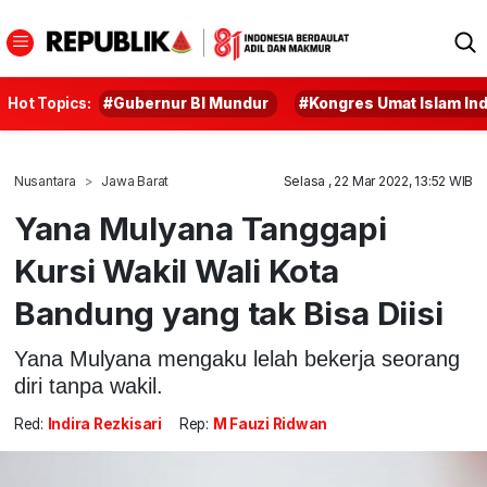
Hot Topics:
#Gubernur BI Mundur
#Kongres Umat Islam In
Nusantara
Jawa Barat
Selasa , 22 Mar 2022, 13:52 WIB
Yana Mulyana Tanggapi
Kursi Wakil Wali Kota
Bandung yang tak Bisa Diisi
Yana Mulyana mengaku lelah bekerja seorang
diri tanpa wakil.
Red:
Indira Rezkisari
Rep:
M Fauzi Ridwan