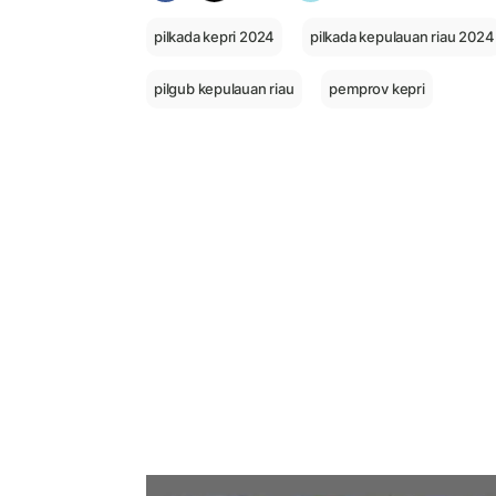
pilkada kepri 2024
pilkada kepulauan riau 2024
pilgub kepulauan riau
pemprov kepri