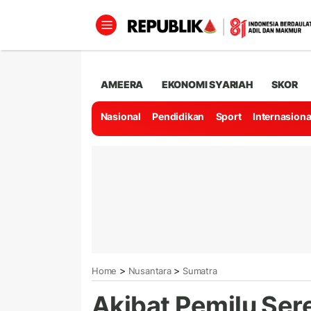
AMEERA
EKONOMI SYARIAH
SKOR
Nasional
Pendidikan
Sport
Internasiona
>
>
Home
Nusantara
Sumatra
Akibat Pemilu Ser