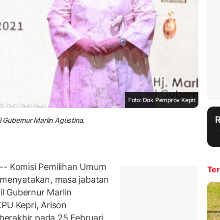
Foto: Dok Pemprov Kepri
 Gubernur Marlin Agustina.
- Komisi Pemilihan Umum
Ter
) menyatakan, masa jabatan
l Gubernur Marlin
PU Kepri, Arison
erakhir pada 25 Februari