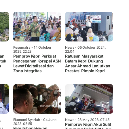
Mute
Resumatra
- 14 October
News
- 05 October 2024,
2025, 22:28
22:04
kan
Pemprov Kepri Perkuat
Ratusan Masyarakat
ntuk
Pencegahan Korupsi ASN
Batam Kepri Dukung
n
Lewat Digitalisasi dan
Ansar Ahmad Lanjutkan
Zona Integritas
Prestasi Pimpin Kepri
,
Ekonomi Syariah
- 04 June
News
- 28 May 2023, 07:45
2023, 05:55
Pemprov Kepri Akui Sulit
ju
Kebutuhan Hewan