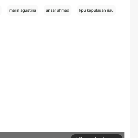
marin agustina
ansar ahmad
kpu kepulauan riau