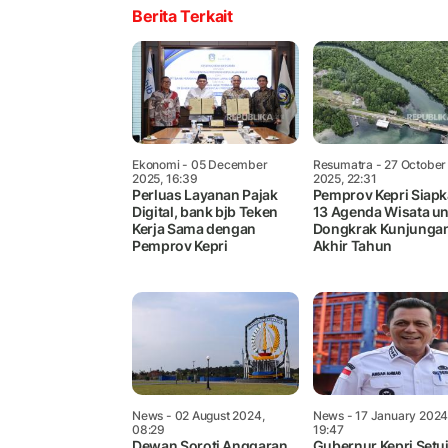
Berita Terkait
Ekonomi
- 05 December
Resumatra
- 27 October
2025, 16:39
2025, 22:31
Perluas Layanan Pajak
Pemprov Kepri Siap
Digital, bank bjb Teken
13 Agenda Wisata u
Kerja Sama dengan
Dongkrak Kunjunga
Pemprov Kepri
Akhir Tahun
News
- 02 August 2024,
News
- 17 January 2024
08:29
19:47
Dewan Soroti Anggaran
Gubernur Kepri Setu