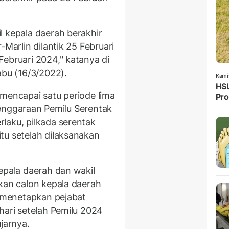
l kepala daerah berakhir
-Marlin dilantik 25 Februari
Februari 2024," katanya di
abu (16/3/2022).
Kami
HSU
 mencapai satu periode lima
Pro
enggaraan Pemilu Serentak
laku, pilkada serentak
tu setelah dilaksanakan
epala daerah dan wakil
ikan calon kepala daerah
n menetapkan pejabat
hari setelah Pemilu 2024
jarnya.