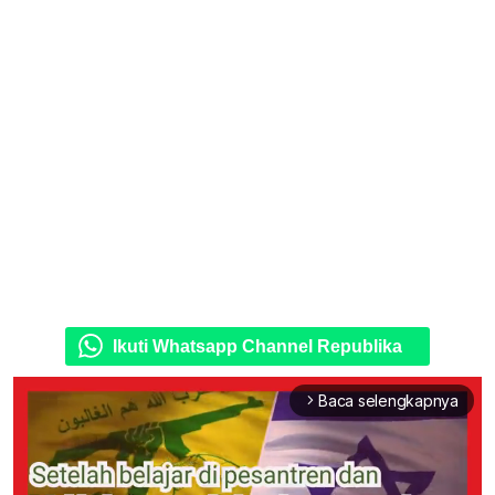
Ikuti Whatsapp Channel Republika
Baca selengkapnya
arrow_forward_ios