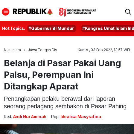
Hot Topics:
#Gubernur BI Mundur
#Kongres Umat Islam In
Nusantara
Jawa Tengah Diy
Kamis , 03 Feb 2022, 13:57 WIB
Belanja di Pasar Pakai Uang
Palsu, Perempuan Ini
Ditangkap Aparat
Penangkapan pelaku berawal dari laporan
seorang pedagang sembakon di Pasar Pahing.
Red:
Andi Nur Aminah
Rep:
Idealisa Masyrafina