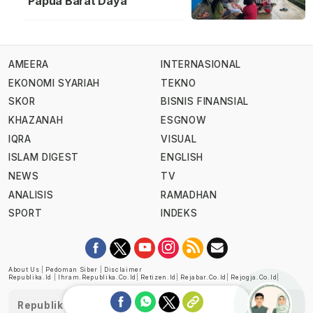
Papua Barat Daya
AMEERA
INTERNASIONAL
EKONOMI SYARIAH
TEKNO
SKOR
BISNIS FINANSIAL
KHAZANAH
ESGNOW
IQRA
VISUAL
ISLAM DIGEST
ENGLISH
NEWS
TV
ANALISIS
RAMADHAN
SPORT
INDEKS
About Us
|
Pedoman Siber
|
Disclaimer
Republika.id
|
Ihram.republika.co.id
|
Retizen.id
|
Rejabar.co.id
|
Rejogja.co.id
|
Republika telah diverifikasi oleh Dewan Pers