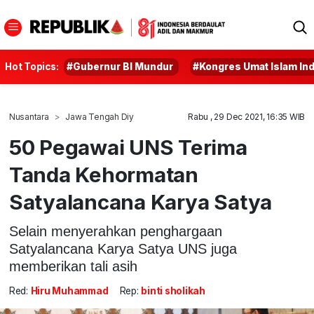
Hot Topics:
#Gubernur BI Mundur
#Kongres Umat Islam In
Nusantara
Jawa Tengah Diy
Rabu , 29 Dec 2021, 16:35 WIB
50 Pegawai UNS Terima
Tanda Kehormatan
Satyalancana Karya Satya
Selain menyerahkan penghargaan
Satyalancana Karya Satya UNS juga
memberikan tali asih
Red:
Hiru Muhammad
Rep:
binti sholikah