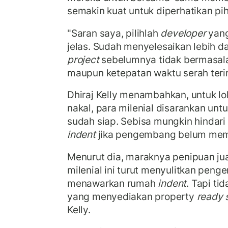
semakin kuat untuk diperhatikan pih
"Saran saya, pilihlah
developer
yang
jelas. Sudah menyelesaikan lebih da
project
sebelumnya tidak bermasalah
maupun ketepatan waktu serah terim
Dhiraj Kelly menambahkan, untuk l
nakal, para milenial disarankan un
sudah siap
.
Sebisa mungkin hindari
indent
jika pengembang belum memili
Menurut dia, maraknya penipuan jua
milenial ini turut menyulitkan peng
menawarkan rumah
indent
. Tapi ti
yang menyediakan property
ready 
Kelly.