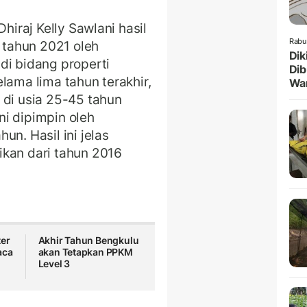
Dhiraj Kelly Sawlani hasil
Rabu
1 tahun 2021 oleh
Dik
di bidang properti
Dib
elama lima tahun terakhir,
Wa
 di usia 25-45 tahun
i dipimpin oleh
un. Hasil ini jelas
ikan dari tahun 2016
ter
Akhir Tahun Bengkulu
aca
akan Tetapkan PPKM
Level 3