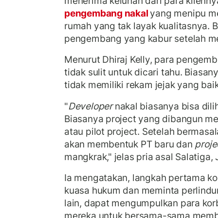
menerima keluhan dari para klienn
pengembang nakal
yang menipu m
rumah yang tak layak kualitasnya. 
pengembang yang kabur setelah m
Menurut Dhiraj Kelly, para pengemb
tidak sulit untuk dicari tahu. Bias
tidak memiliki rekam jejak yang bai
"
Developer
nakal biasanya bisa dili
Biasanya project yang dibangun m
atau pilot project. Setelah bermasa
akan membentuk PT baru dan
proje
mangkrak," jelas pria asal Salatiga,
Ia mengatakan, langkah pertama ko
kuasa hukum dan meminta perlind
lain, dapat mengumpulkan para ko
mereka untuk bersama-sama membu