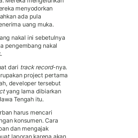
ya. Mereka mengeluhkan
ereka menyodorkan
Bahkan ada pula
enerima uang muka.
ang nakal ini sebetulnya
anya pengembang nakal
k.
hat dari
track record
-nya.
erupakan project pertama
lah, developer tersebut
ct
yang lama dibiarkan
 Jawa Tengah itu.
rban harus mencari
ungan konsumen. Cara
rban dan mengajak
at laporan karena akan