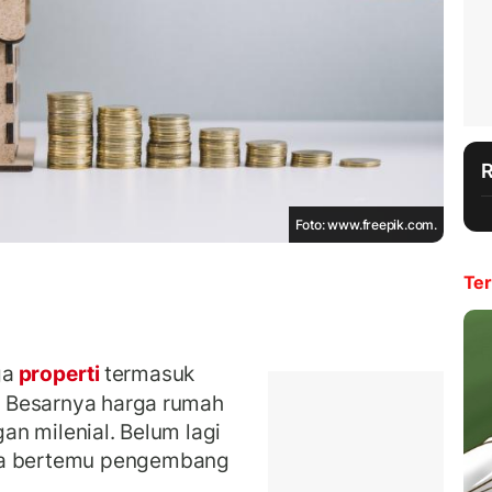
Foto: www.freepik.com.
Ter
ga
properti
termasuk
i. Besarnya harga rumah
gan milenial. Belum lagi
ika bertemu pengembang