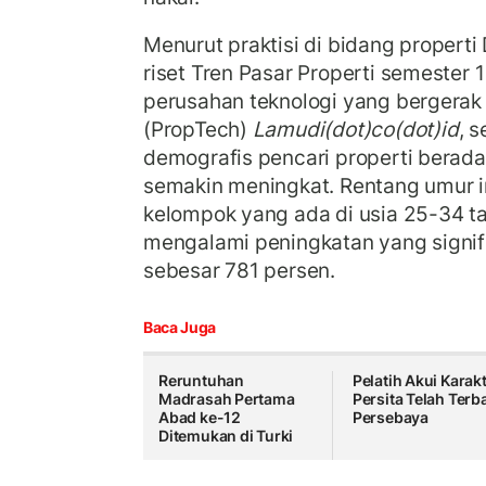
Menurut praktisi di bidang properti 
riset Tren Pasar Properti semester 
perusahan teknologi yang bergerak 
(PropTech)
Lamudi(dot)co(dot)id
, s
demografis pencari properti berada
semakin meningkat. Rentang umur in
kelompok yang ada di usia 25-34 tah
mengalami peningkatan yang signif
sebesar 781 persen.
Baca Juga
Reruntuhan
Pelatih Akui Karak
Madrasah Pertama
Persita Telah Terb
Abad ke-12
Persebaya
Ditemukan di Turki