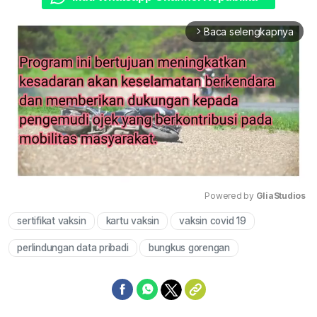
Baca selengkapnya
arrow_forward_ios
Powered by 
GliaStudios
sertifikat vaksin
kartu vaksin
vaksin covid 19
Mute
perlindungan data pribadi
bungkus gorengan