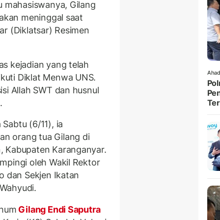
tu mahasiswanya, Gilang
takan meninggal saat
ar (Diklatsar) Resimen
s kejadian yang telah
Ahad
kuti Diklat Menwa UNS.
Pol
isi Allah SWT dan husnul
Pen
.
Ter
abtu (6/11), ia
n orang tua Gilang di
, Kabupaten Karanganyar.
mpingi oleh Wakil Rektor
o dan Sekjen Ikatan
 Wahyudi.
rhum
Gilang Endi Saputra