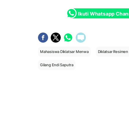
Ikuti Whatsapp Chan
Mahasiswa Diklatsar Menwa
Diklatsar Resime
Gilang Endi Saputra