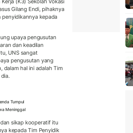
 Kerja (K3) Sekolah Vokasi
asus Gilang Endi, pihaknya
n penyidikannya kepada
ukung upaya pengusutan
naran dan keadilan
itu, UNS sangat
paya pengusutan yang
, dalam hal ini adalah Tim
 dia.
Benda Tumpul
wa Meninggal
an sikap kooperatif itu
nya kepada Tim Penyidik