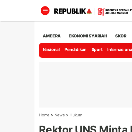
AMEERA
EKONOMI SYARIAH
SKOR
Nasional
Pendidikan
Sport
Internasiona
>
>
Home
News
Hukum
Rektor UNS Minta 