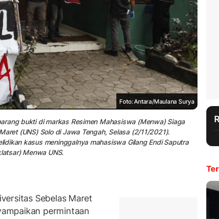
Foto: Antara/Maulana Surya
barang bukti di markas Resimen Mahasiswa (Menwa) Siaga
Maret (UNS) Solo di Jawa Tengah, Selasa (2/11/2021).
lidikan kasus meninggalnya mahasiswa Gilang Endi Saputra
iklatsar) Menwa UNS.
Ter
versitas Sebelas Maret
yampaikan permintaan