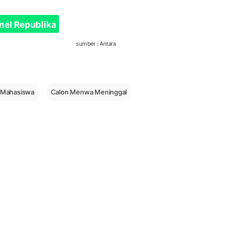
nel Republika
sumber : Antara
n Mahasiswa
Calon Menwa Meninggal