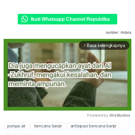
Ikuti Whatsapp Channel Republika
sumber : Antara
Baca selengkapnya
arrow_forward_ios
Powered by 
GliaStudios
pompa air
bencana banjir
antisipasi bencana banjir
Mute