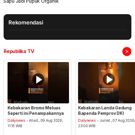
Sapu Jadi Pupuk Organik
Rekomendasi
>
Republika TV
Kebakaran Bromo Meluas
Kebakaran Landa Gedung
Seperti ini Penampakannya
Bapenda Pemprov DKI
Dailynews
- Ahad , 09 Aug 2026,
Dailynews
- Jumat , 07 Aug 2026
11:15 WIB
23:00 WIB