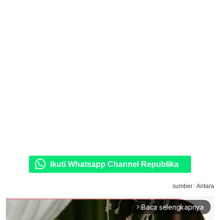
Ikuti Whatsapp Channel Republika
sumber : Antara
Baca selengkapnya
arrow_forward_ios