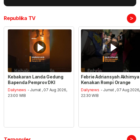
>
Republika TV
Kebakaran Landa Gedung
Febrie Adriansyah Akhirnya
Bapenda Pemprov DKI
Kenakan Rompi Orange
Dailynews
- Jumat , 07 Aug 2026,
Dailynews
- Jumat , 07 Aug 2026
23:00 WIB
22:30 WIB
>
Terpopuler