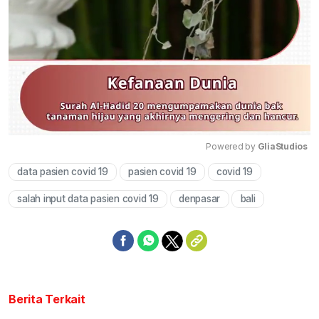
Powered by 
GliaStudios
data pasien covid 19
pasien covid 19
covid 19
Mute
salah input data pasien covid 19
denpasar
bali
Berita Terkait