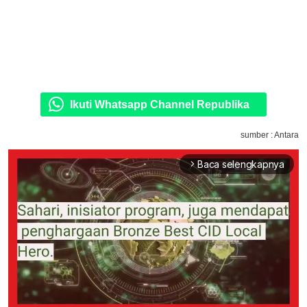
Ikuti Whatsapp Channel Republika
sumber : Antara
Baca selengkapnya
arrow_forward_ios