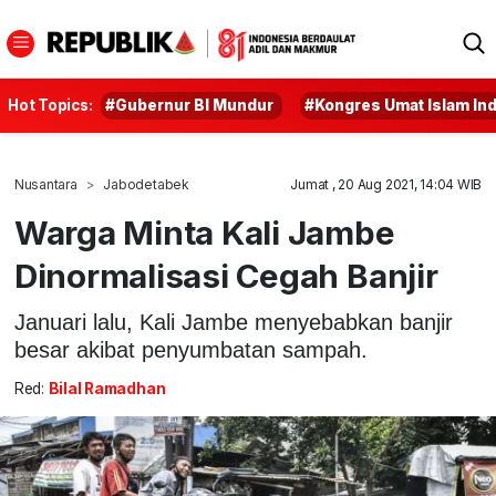
Hot Topics:
#Gubernur BI Mundur
#Kongres Umat Islam In
Nusantara
Jabodetabek
Jumat , 20 Aug 2021, 14:04 WIB
Warga Minta Kali Jambe
Dinormalisasi Cegah Banjir
Januari lalu, Kali Jambe menyebabkan banjir
besar akibat penyumbatan sampah.
Red:
Bilal Ramadhan