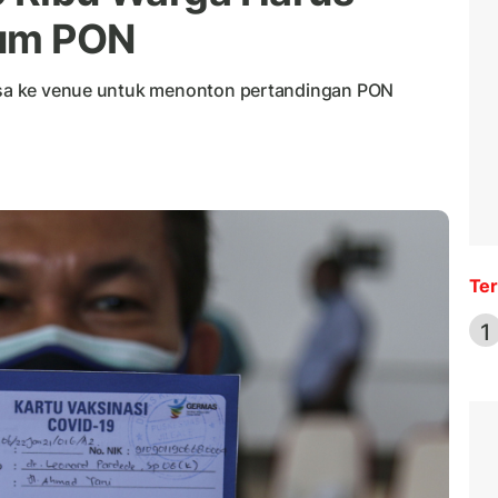
lum PON
bisa ke venue untuk menonton pertandingan PON
Ter
1