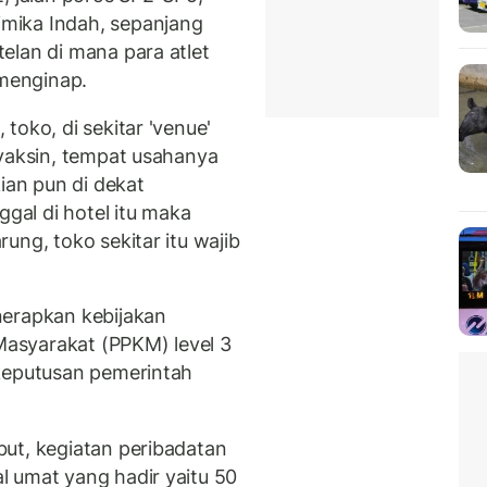
mika Indah, sepanjang
elan di mana para atlet
 menginap.
toko, di sekitar 'venue'
 vaksin, tempat usahanya
ian pun di dekat
ggal di hotel itu maka
ung, toko sekitar itu wajib
nerapkan kebijakan
asyarakat (PPKM) level 3
 keputusan pemerintah
ut, kegiatan peribadatan
 umat yang hadir yaitu 50