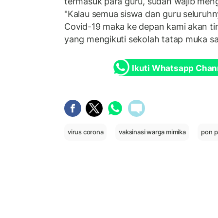
termasuk para guru, sudah wajib mengi
"Kalau semua siswa dan guru seluruhny
Covid-19 maka ke depan kami akan ti
yang mengikuti sekolah tatap muka sa
Ikuti Whatsapp Chan
virus corona
vaksinasi warga mimika
pon 