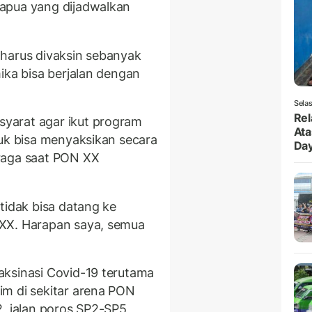
apua yang dijadwalkan
 harus divaksin sebanyak
ika bisa berjalan dengan
Selas
Rel
yarat agar ikut program
Ata
tuk bisa menyaksikan secara
Da
raga saat PON XX
tidak bisa datang ke
 XX. Harapan saya, semua
aksinasi Covid-19 terutama
im di sekitar arena PON
, jalan poros SP2-SP5,