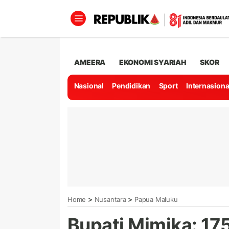
AMEERA
EKONOMI SYARIAH
SKOR
Nasional
Pendidikan
Sport
Internasiona
>
>
Home
Nusantara
Papua Maluku
Bupati Mimika: 17