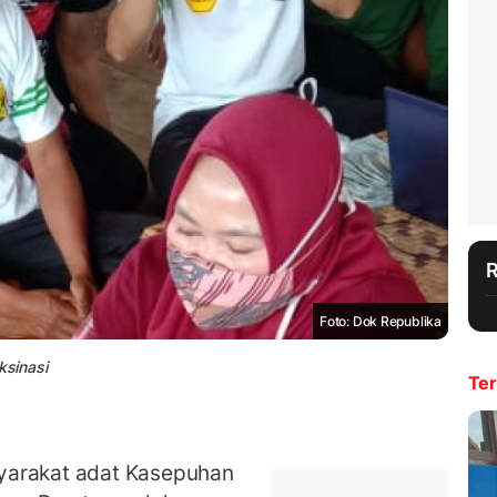
Foto: Dok Republika
ksinasi
Ter
arakat adat Kasepuhan