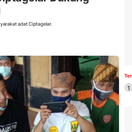
i
arakat adat Ciptagelar.
Ter
1