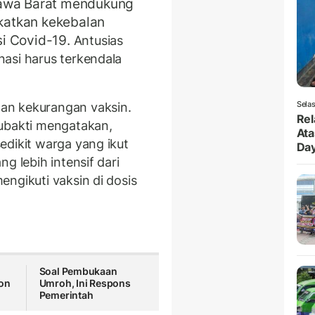
Jawa Barat mendukung
katkan kekebalan
i Covid-19.
Antusias
asi harus terkendala
Selas
an kekurangan vaksin.
Rel
ubakti mengatakan,
Ata
edikit warga yang ikut
Da
g lebih intensif dari
ngikuti vaksin di dosis
Soal Pembukaan
Ton
Umroh, Ini Respons
Pemerintah