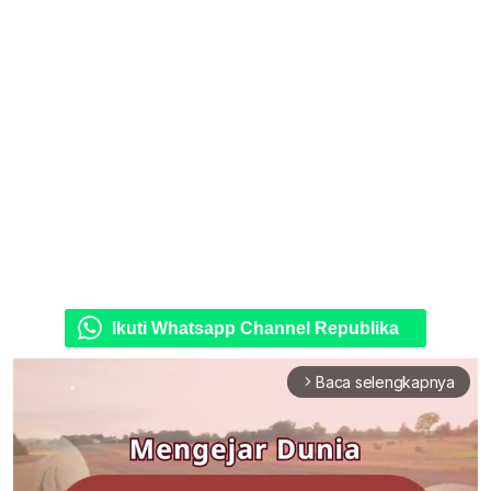
Ikuti Whatsapp Channel Republika
Baca selengkapnya
arrow_forward_ios