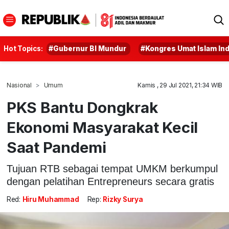
Hot Topics:
#Gubernur BI Mundur
#Kongres Umat Islam In
Nasional
Umum
Kamis , 29 Jul 2021, 21:34 WIB
PKS Bantu Dongkrak
Ekonomi Masyarakat Kecil
Saat Pandemi
Tujuan RTB sebagai tempat UMKM berkumpul
dengan pelatihan Entrepreneurs secara gratis
Red:
Hiru Muhammad
Rep:
Rizky Surya