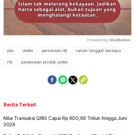
Powered by 
GliaStudios
pks
umkm
peresmian rtb
rumah tangguh berdaya
Mute
rtb
pemasaran produk umkm
Berita Terkait
Nilai Transaksi QRIS Capai Rp 600,69 Triliun hingga Juni
2026