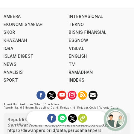
AMEERA
INTERNASIONAL
EKONOMI SYARIAH
TEKNO
SKOR
BISNIS FINANSIAL
KHAZANAH
ESGNOW
IQRA
VISUAL
ISLAM DIGEST
ENGLISH
NEWS
TV
ANALISIS
RAMADHAN
SPORT
INDEKS
About Us
|
Pedoman Siber
|
Disclaimer
Republika.id
|
Ihram.republika.co.id
|
Retizen.id
|
Rejabar.co.id
|
Rejogja.co.id
|
Republika telah diverifikasi oleh Dewan Pers
Sertifikat Nomor 1058/DP-Verifikasi/K/XII/2022
https://dewanpers.or.id/data/perusahaanpers
Ask me!