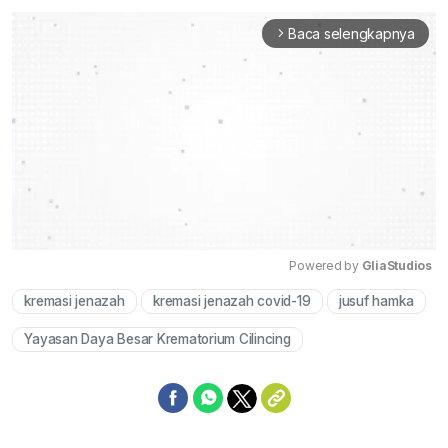
Baca selengkapnya
arrow_forward_ios
Powered by 
GliaStudios
kremasi jenazah
kremasi jenazah covid-19
jusuf hamka
Mute
Yayasan Daya Besar Krematorium Cilincing