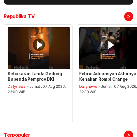
>
Republika TV
Kebakaran Landa Gedung
Febrie Adriansyah Akhirnya
Bapenda Pemprov DKI
Kenakan Rompi Orange
Dailynews
- Jumat , 07 Aug 2026,
Dailynews
- Jumat , 07 Aug 2026
23:00 WIB
22:30 WIB
>
Terpopuler