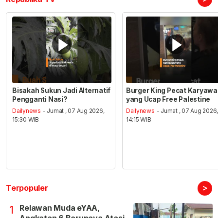
Bisakah Sukun Jadi Alternatif
Burger King Pecat Karyaw
Pengganti Nasi?
yang Ucap Free Palestine
Dailynews
- Jumat , 07 Aug 2026,
Dailynews
- Jumat , 07 Aug 2026
15:30 WIB
14:15 WIB
>
Terpopuler
Relawan Muda eYAA,
1