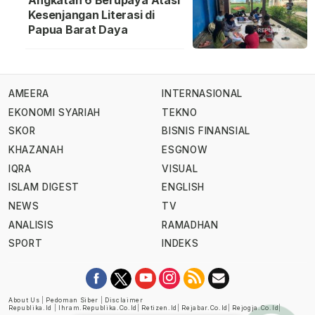
Angkatan 6 Berupaya Atasi
Kesenjangan Literasi di
Papua Barat Daya
AMEERA
INTERNASIONAL
EKONOMI SYARIAH
TEKNO
SKOR
BISNIS FINANSIAL
KHAZANAH
ESGNOW
IQRA
VISUAL
ISLAM DIGEST
ENGLISH
NEWS
TV
ANALISIS
RAMADHAN
SPORT
INDEKS
About Us
|
Pedoman Siber
|
Disclaimer
Republika.id
|
Ihram.republika.co.id
|
Retizen.id
|
Rejabar.co.id
|
Rejogja.co.id
|