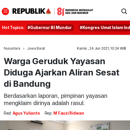
Hot Topics:
#Gubernur BI Mundur
#Kongres Umat Islam In
Nusantara
Jawa Barat
Kamis , 24 Jun 2021, 10:24 WIB
Warga Geruduk Yayasan
Diduga Ajarkan Aliran Sesat
di Bandung
Berdasarkan laporan, pimpinan yayasan
mengklaim dirinya adalah rasul.
Red:
Agus Yulianto
Rep:
M Fauzi Ridwan