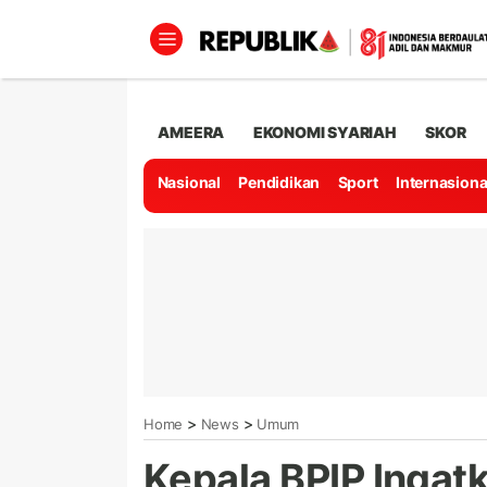
AMEERA
EKONOMI SYARIAH
SKOR
Nasional
Pendidikan
Sport
Internasiona
>
>
Home
News
Umum
Kepala BPIP Ingat