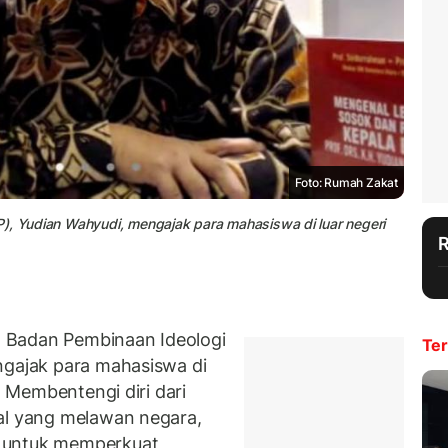
Foto: Rumah Zakat
P), Yudian Wahyudi, mengajak para mahasiswa di luar negeri
 Badan Pembinaan Ideologi
Ter
ngajak para mahasiswa di
. Membentengi diri dari
al yang melawan negara,
t untuk memperkuat