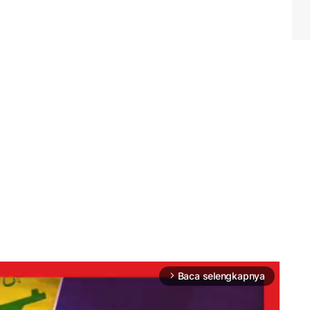
Baca selengkapnya
arrow_forward_ios