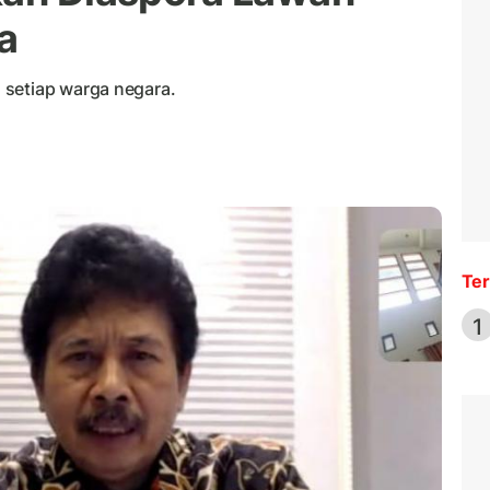
a
 setiap warga negara.
Ter
1