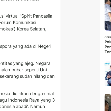
 virtual "Spirit Pancasila
 Forum Komunikasi
mokasi) Korea Selatan,
Ahad
Pol
aspora yang ada di Negeri
Pen
Ter
ntitas yang ajeg. Negara
malah bubar seperti Uni
 sekarang sudah hilang dan
.
sia didirikan dengan niat
 lagu Indonesia Raya yang 3
Indonesia abadi'. Namun