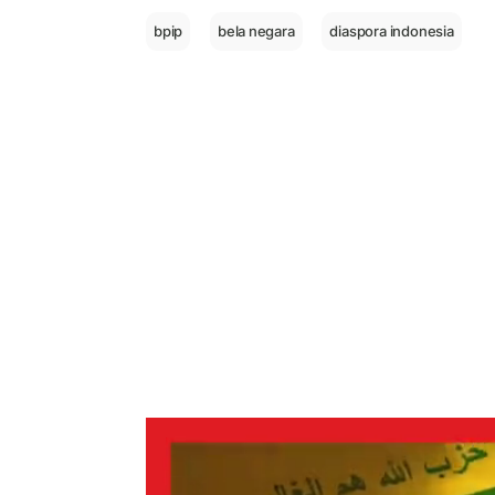
bpip
bela negara
diaspora indonesia