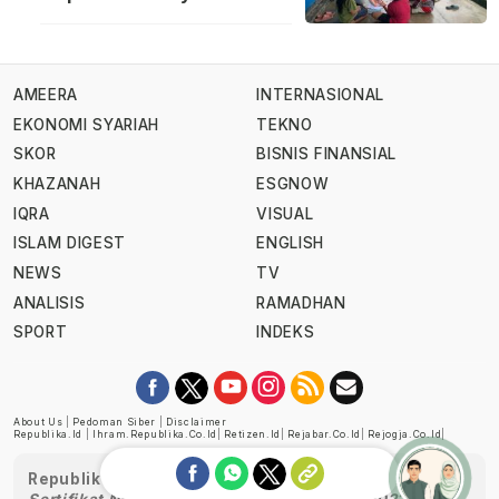
AMEERA
INTERNASIONAL
EKONOMI SYARIAH
TEKNO
SKOR
BISNIS FINANSIAL
KHAZANAH
ESGNOW
IQRA
VISUAL
ISLAM DIGEST
ENGLISH
NEWS
TV
ANALISIS
RAMADHAN
SPORT
INDEKS
About Us
|
Pedoman Siber
|
Disclaimer
Republika.id
|
Ihram.republika.co.id
|
Retizen.id
|
Rejabar.co.id
|
Rejogja.co.id
|
Republika telah diverifikasi oleh Dewan Pers
Sertifikat Nomor 1058/DP-Verifikasi/K/XII/2022