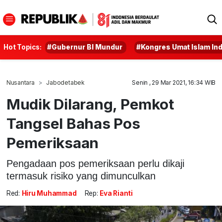
Hot Topics:
#Gubernur BI Mundur
#Kongres Umat Islam In
Nusantara
Jabodetabek
Senin , 29 Mar 2021, 16:34 WIB
Mudik Dilarang, Pemkot
Tangsel Bahas Pos
Pemeriksaan
Pengadaan pos pemeriksaan perlu dikaji
termasuk risiko yang dimunculkan
Red:
Hiru Muhammad
Rep:
Eva Rianti