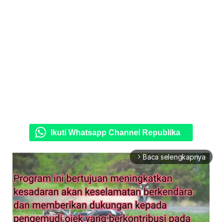
Ikuti Whatsapp Channel Republika
Baca selengkapnya
arrow_forward_ios