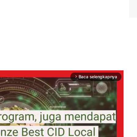
Baca selengkapnya
arrow_forward_ios