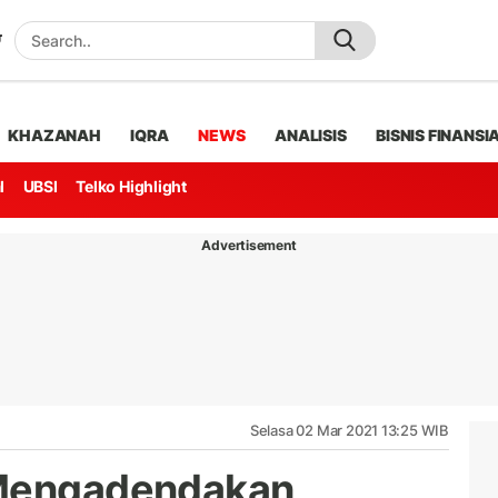
KHAZANAH
IQRA
NEWS
ANALISIS
BISNIS FINANSI
l
UBSI
Telko Highlight
Advertisement
Selasa 02 Mar 2021 13:25 WIB
 Mengadendakan