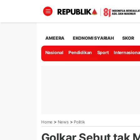
AMEERA
EKONOMI SYARIAH
SKOR
Nasional
Pendidikan
Sport
Internasiona
>
>
Home
News
Politik
Golkar Sebut tak