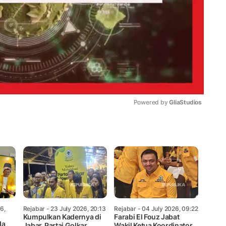
Powered by 
GliaStudios
Mute
6,
Rejabar
- 23 July 2026, 20:13
Rejabar
- 04 July 2026, 09:22
Kumpulkan Kadernya di
Farabi El Fouz Jabat
da
Jabar, Partai Golkar
Wakil Ketua Koordinator