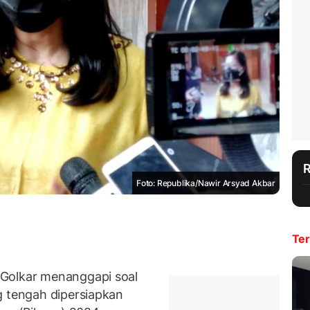
Foto: Republika/Nawir Arsyad Akbar
Ter
 Golkar menanggapi soal
g tengah dipersiapkan