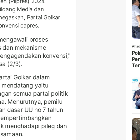
en (Pilpres) 2024
Bidang Media dan
egaskan, Partai Golkar
onvensi capres.
 mengawali proses
es dan mekanisme
Ahad
Pol
 mengagendakan konvensi,"
Pen
sa (2/3).
Ter
rtai Golkar dalam
4
mendatang yaitu
gan semua partai politik
a. Menurutnya, pemilu
n dasar UU no 7 tahun
n mempertimbangkan
tuk menghadapi pileg dan
ersamaan.