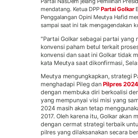
Partai NasDem jelang Pemilihan Presid
mendatang. Ketua DPP
Partai Golkar
Penggalangan Opini Meutya Hafid men
sampai saat ini tak mengagendakan k
"Partai Golkar sebagai partai yang
konvensi paham betul terkait pros
konvensi dan saat ini Golkar tidak
kata Meutya saat dikonfirmasi, Sela
Meutya mengungkapkan, strategi Pa
menghadapi Pileg dan
Pilpres 202
dengan membuka diri berkoalisi den
yang mempunyai visi misi yang sam
2024 masih akan tetap menggunaka
2017. Oleh karena itu, Golkar aka
dengan cermat strategi terbaik un
pilres yang dilaksanakan secara b