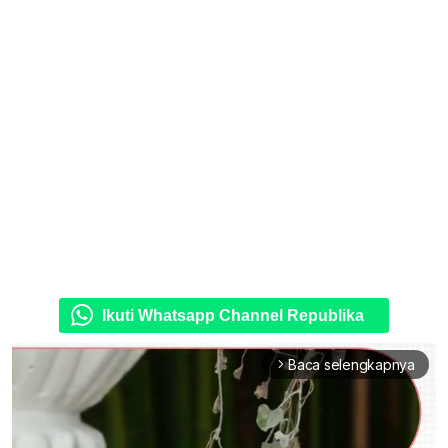
Ikuti Whatsapp Channel Republika
Baca selengkapnya
arrow_forward_ios