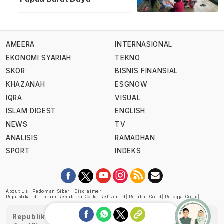
AMEERA
INTERNASIONAL
EKONOMI SYARIAH
TEKNO
SKOR
BISNIS FINANSIAL
KHAZANAH
ESGNOW
IQRA
VISUAL
ISLAM DIGEST
ENGLISH
NEWS
TV
ANALISIS
RAMADHAN
SPORT
INDEKS
About Us
|
Pedoman Siber
|
Disclaimer
Republika.id
|
Ihram.republika.co.id
|
Retizen.id
|
Rejabar.co.id
|
Rejogja.co.id
|
Republika telah diverifikasi oleh Dewan Pers