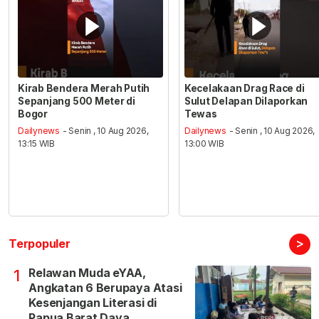
Kirab Bendera Merah Putih
Kecelakaan Drag Race di
Sepanjang 500 Meter di
Sulut Delapan Dilaporkan
Bogor
Tewas
Dailynews
- Senin , 10 Aug 2026,
Dailynews
- Senin , 10 Aug 2026,
13:15 WIB
13:00 WIB
>
Terpopuler
Relawan Muda eYAA,
1
Angkatan 6 Berupaya Atasi
Kesenjangan Literasi di
Papua Barat Daya