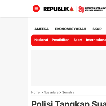
AMEERA
EKONOMI SYARIAH
SKOR
Nasional
Pendidikan
Sport
Internasiona
>
>
Home
Nusantara
Sumatra
Polisi Tangkap Sua