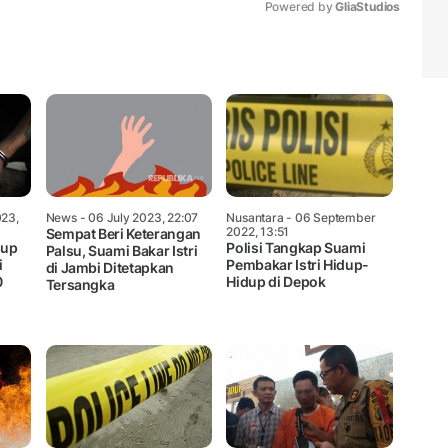
Powered by 
GliaStudios
Mute
23,
News
- 06 July 2023, 22:07
Nusantara
- 06 September
2022, 13:51
Sempat Beri Keterangan
dup
Polisi Tangkap Suami
Palsu, Suami Bakar Istri
i
Pembakar Istri Hidup-
di Jambi Ditetapkan
0
Hidup di Depok
Tersangka