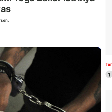
was
rsen.
Ter
1