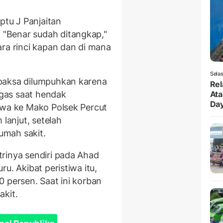
ptu J Panjaitan
"Benar sudah ditangkap,"
ara rinci kapan dan di mana
Selas
paksa dilumpuhkan karena
Rel
gas saat hendak
Ata
Da
awa ke Mako Polsek Percut
 lanjut, setelah
umah sakit.
rinya sendiri pada Ahad
u. Akibat peristiwa itu,
 persen. Saat ini korban
akit.