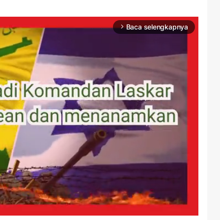
Baca selengkapnya
arrow_forward_ios