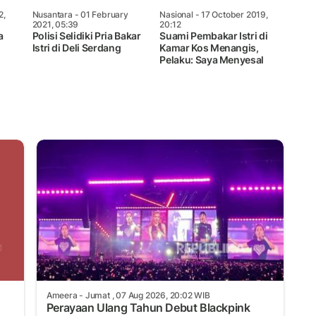
2,
Nusantara
- 01 February
Nasional
- 17 October 2019,
2021, 05:39
20:12
a
Polisi Selidiki Pria Bakar
Suami Pembakar Istri di
Istri di Deli Serdang
Kamar Kos Menangis,
Pelaku: Saya Menyesal
Ameera
- Jumat , 07 Aug 2026, 20:02 WIB
Perayaan Ulang Tahun Debut Blackpink