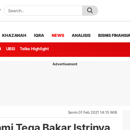
KHAZANAH
IQRA
NEWS
ANALISIS
BISNIS FINANSI
l
UBSI
Telko Highlight
Advertisement
Senin 01 Feb 2021 14:15 WIB
mi Tega Bakar Istrinya