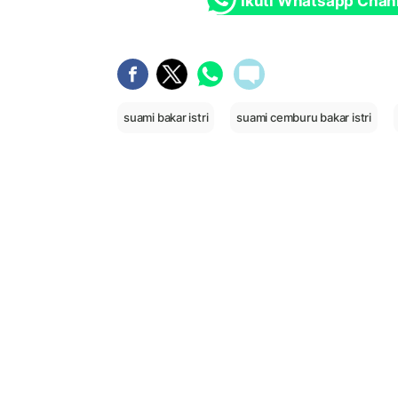
Ikuti Whatsapp Chan
suami bakar istri
suami cemburu bakar istri