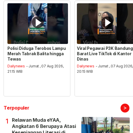
Polisi Diduga Terobos Lampu
Viral Pegawai P3K Bandung
Merah Tabrak Balita hingga
Barat Live TikTok di Kantor
Tewas
Dinas
Dailynews
- Jumat , 07 Aug 2026,
Dailynews
- Jumat , 07 Aug 2026
21:15 WIB
20:15 WIB
>
Terpopuler
Relawan Muda eYAA,
1
Angkatan 6 Berupaya Atasi
Kesenjangan Literasi di