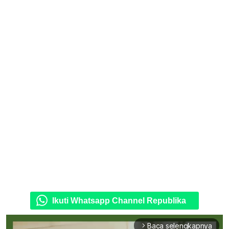
Ikuti Whatsapp Channel Republika
Baca selengkapnya
arrow_forward_ios