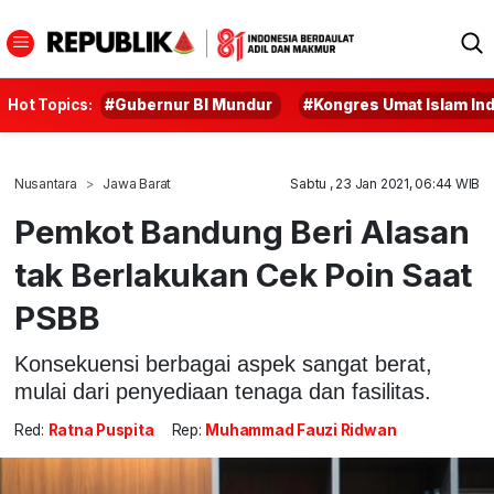
Hot Topics:
#Gubernur BI Mundur
#Kongres Umat Islam In
Nusantara
Jawa Barat
Sabtu , 23 Jan 2021, 06:44 WIB
Pemkot Bandung Beri Alasan
tak Berlakukan Cek Poin Saat
PSBB
Konsekuensi berbagai aspek sangat berat,
mulai dari penyediaan tenaga dan fasilitas.
Red:
Ratna Puspita
Rep:
Muhammad Fauzi Ridwan