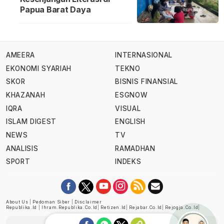
Papua Barat Daya
AMEERA
INTERNASIONAL
EKONOMI SYARIAH
TEKNO
SKOR
BISNIS FINANSIAL
KHAZANAH
ESGNOW
IQRA
VISUAL
ISLAM DIGEST
ENGLISH
NEWS
TV
ANALISIS
RAMADHAN
SPORT
INDEKS
About Us
|
Pedoman Siber
|
Disclaimer
Republika.id
|
Ihram.republika.co.id
|
Retizen.id
|
Rejabar.co.id
|
Rejogja.co.id
|