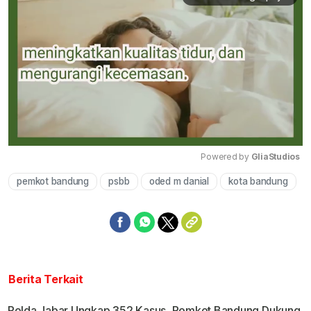
Powered by 
GliaStudios
pemkot bandung
psbb
oded m danial
kota bandung
Mute
Berita Terkait
Polda Jabar Ungkap 352 Kasus, Pemkot Bandung Dukung