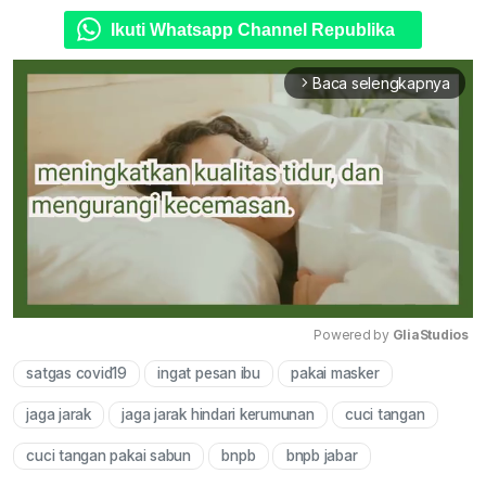
Ikuti Whatsapp Channel Republika
Baca selengkapnya
arrow_forward_ios
Powered by 
GliaStudios
satgas covid19
ingat pesan ibu
pakai masker
Mute
jaga jarak
jaga jarak hindari kerumunan
cuci tangan
cuci tangan pakai sabun
bnpb
bnpb jabar