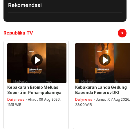
Rekomendasi
>
Republika TV
Kebakaran Bromo Meluas
Kebakaran Landa Gedung
Seperti ini Penampakannya
Bapenda Pemprov DKI
Dailynews
- Ahad , 09 Aug 2026,
Dailynews
- Jumat , 07 Aug 2026
11:15 WIB
23:00 WIB