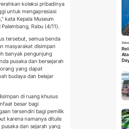
rahkan koleksi pribadinya
ggi untuk mengapresiasi
," kata Kepala Museum
 Palembang, Rabu (4/11).
us tersebut, semua benda
Selas
an masyarakat disimpan
Rel
leh banyak pengunjung
Ata
Da
enda pusaka dan bersejarah
k orang yang dapat
ah budaya dan belajar
isimpan di ruang khusus
faat besar bagi
an tersendiri bagi pemilik
ut karena namanya ditulis
pusaka dan sejarah yang