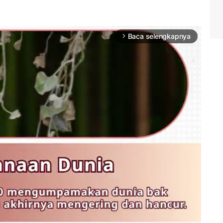
Baca selengkapnya
arrow_forward_ios