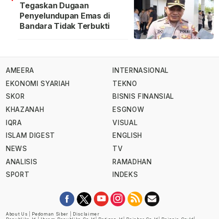
Tegaskan Dugaan
Penyelundupan Emas di
Bandara Tidak Terbukti
AMEERA
INTERNASIONAL
EKONOMI SYARIAH
TEKNO
SKOR
BISNIS FINANSIAL
KHAZANAH
ESGNOW
IQRA
VISUAL
ISLAM DIGEST
ENGLISH
NEWS
TV
ANALISIS
RAMADHAN
SPORT
INDEKS
About Us
|
Pedoman Siber
|
Disclaimer