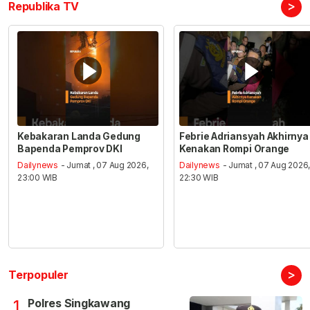
>
Republika TV
Kebakaran Landa Gedung
Febrie Adriansyah Akhirnya
Bapenda Pemprov DKI
Kenakan Rompi Orange
Dailynews
- Jumat , 07 Aug 2026,
Dailynews
- Jumat , 07 Aug 2026
23:00 WIB
22:30 WIB
>
Terpopuler
Polres Singkawang
1